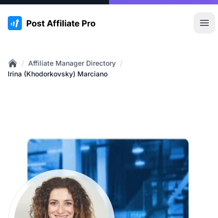
:site.title
Hoo
/
/
Affiliate Manager Directory
Home
Irina (Khodorkovsky) Marciano