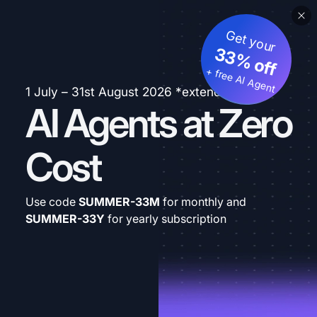
Get your
33% off
+ free AI Agent
1 July – 31st August 2026 *extended
AI Agents at Zero
Cost
Use code
SUMMER-33M
for monthly and
SUMMER-33Y
for yearly subscription