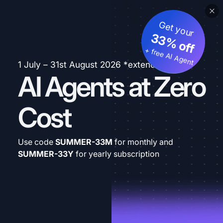
Get your
33% off
+ free AI Agent
1 July – 31st August 2026 *extended
AI Agents at Zero
Cost
Use code
SUMMER-33M
for monthly and
SUMMER-33Y
for yearly subscription