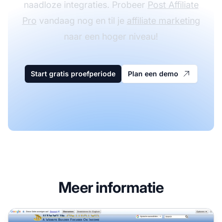
naadloze integraties. Probeer
Post Affiliate
Pro
vandaag nog en til je
affiliate marketing
naar een hoger niveau!
Start gratis proefperiode
Plan een demo
Meer informatie
Income Activator Affiliate Programma