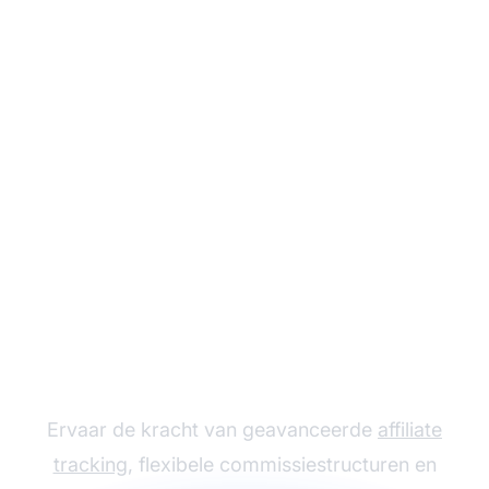
Laat je affiliate
programma groeien
met Post Affiliate Pro
Ervaar de kracht van geavanceerde
affiliate
tracking
, flexibele commissiestructuren en