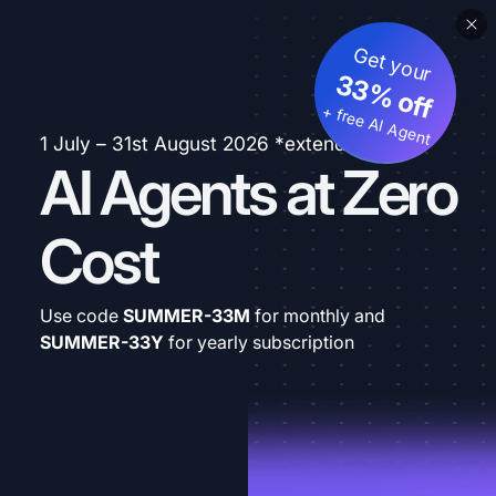
Get your
33% off
+ free AI Agent
1 July – 31st August 2026 *extended
AI Agents at Zero
Cost
Use code
SUMMER-33M
for monthly and
SUMMER-33Y
for yearly subscription