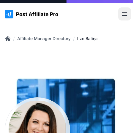
:site.title
Hoo
/
/
Affiliate Manager Directory
Ilze Baliņa
Home