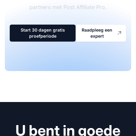
partners met Post Affiliate Pro.
Start 30 dagen gratis
Raadpleeg een
proefperiode
expert
U bent in goede