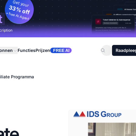
Get your
33% off
+ free AI Agent
t
cription
ronnen
Functies
Prijzen
Raadplee
FREE AI
iliate Programma
ate