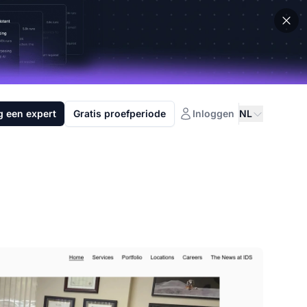
g een expert
Gratis proefperiode
Inloggen
NL