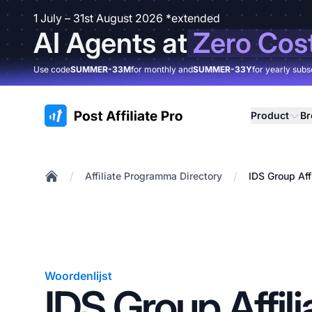
1 July – 31st August 2026 *extended
AI Agents at
Zero Cos
Use code
SUMMER-33M
for monthly and
SUMMER-33Y
for yearly subs
:site.title
Product
B
/
/
Affiliate Programma Directory
IDS Group Aff
Home
Woordenlijst
IDS Group Affili