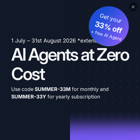
Get your
33% off
+ free AI Agent
1 July – 31st August 2026 *extended
AI Agents at Zero
Cost
Use code
SUMMER-33M
for monthly and
SUMMER-33Y
for yearly subscription