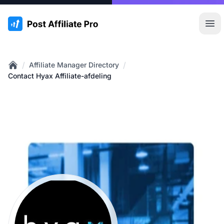
:site.title
Hoo
/
/
Affiliate Manager Directory
Home
Contact Hyax Affiliate-afdeling