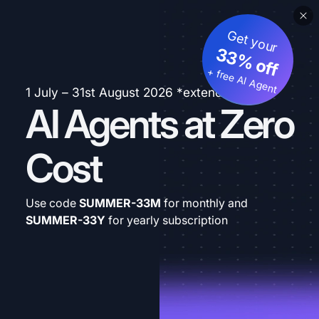
Get your
33% off
+ free AI Agent
1 July – 31st August 2026 *extended
AI Agents at Zero
Cost
Use code
SUMMER-33M
for monthly and
SUMMER-33Y
for yearly subscription