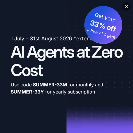
Get your
33% off
+ free AI Agent
1 July – 31st August 2026 *extended
AI Agents at Zero
Cost
Use code
SUMMER-33M
for monthly and
SUMMER-33Y
for yearly subscription