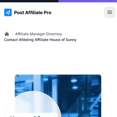
:site.title
Hoo
/
/
Affiliate Manager Directory
Home
Contact Afdeling Affiliate House of Sunny