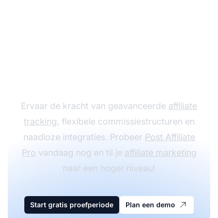
Laat je affiliate
programma groeien
met Post Affiliate Pro
Ervaar de kracht van geavanceerde
affiliate
tracking
, flexibele commissiestructuren en
naadloze integraties. Probeer
Post Affiliate
Pro
vandaag nog en til je
affiliate marketing
naar een hoger niveau!
Start gratis proefperiode
Plan een demo