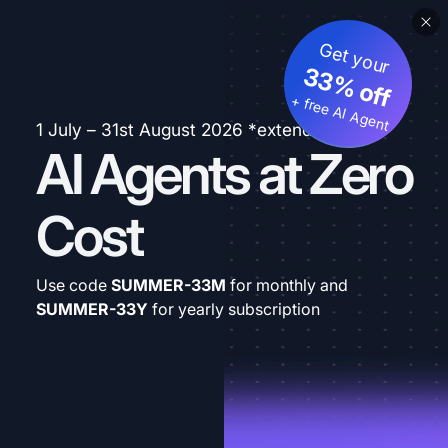
Get your
33% off
+ free AI Agent
1 July – 31st August 2026 *extended
AI Agents at Zero
Cost
Use code
SUMMER-33M
for monthly and
SUMMER-33Y
for yearly subscription