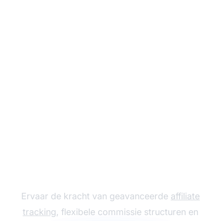
Laat je Affiliate
Programma groeien
met Post Affiliate Pro
Ervaar de kracht van geavanceerde
affiliate
tracking
, flexibele commissie structuren en