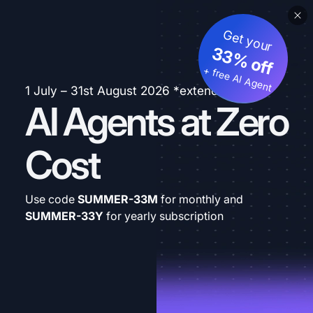
Get your
33% off
+ free AI Agent
1 July – 31st August 2026 *extended
AI Agents at Zero
Cost
Use code
SUMMER-33M
for monthly and
SUMMER-33Y
for yearly subscription