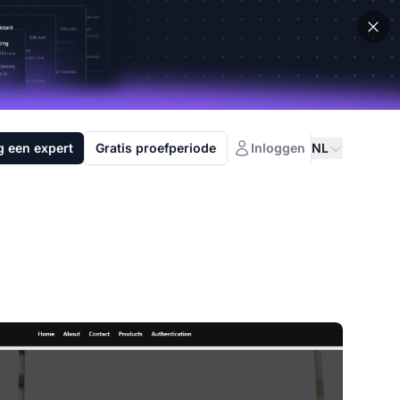
g een expert
Gratis proefperiode
Inloggen
NL