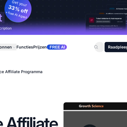
Get your
33% off
+ free AI Agent
t
cription
ronnen
Functies
Prijzen
Raadplee
FREE AI
ce Affiliate Programma
Affiliate