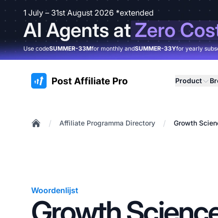
1 July – 31st August 2026 *extended
AI Agents at
Zero Cos
Use code
SUMMER-33M
for monthly and
SUMMER-33Y
for yearly subs
:site.title
Product
B
/
/
Affiliate Programma Directory
Growth Scien
Home
Woordenlijst
Growth Science 