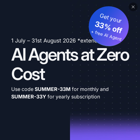
Get your
33% off
+ free AI Agent
1 July – 31st August 2026 *extended
AI Agents at Zero
Cost
Use code
SUMMER-33M
for monthly and
SUMMER-33Y
for yearly subscription