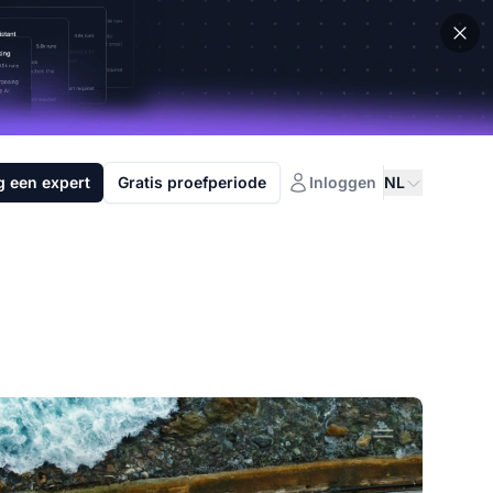
g een expert
Gratis proefperiode
Inloggen
NL