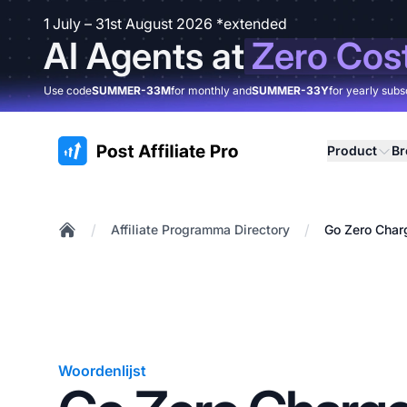
1 July – 31st August 2026 *extended
AI Agents at
Zero Cos
Use code
SUMMER-33M
for monthly and
SUMMER-33Y
for yearly subs
:site.title
Product
B
/
/
Affiliate Programma Directory
Go Zero Char
Home
Woordenlijst