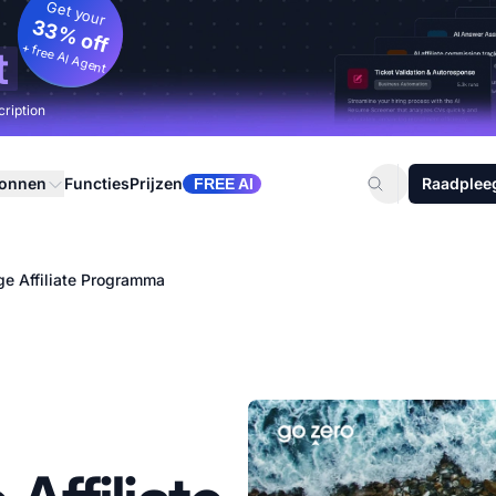
Get your
33% off
+ free AI Agent
t
cription
ronnen
Functies
Prijzen
Raadplee
FREE AI
ge Affiliate Programma