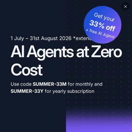
Get your
33% off
+ free AI Agent
1 July – 31st August 2026 *extended
AI Agents at Zero
Cost
Use code
SUMMER-33M
for monthly and
SUMMER-33Y
for yearly subscription