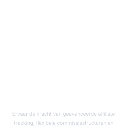
Laat uw Affiliate
Programma Groeien
met Post Affiliate Pro
Ervaar de kracht van geavanceerde
affiliate
tracking
, flexibele commissiestructuren en