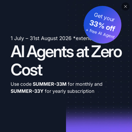
Get your
33% off
+ free AI Agent
1 July – 31st August 2026 *extended
AI Agents at Zero
Cost
Use code
SUMMER-33M
for monthly and
SUMMER-33Y
for yearly subscription