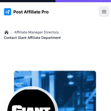
:site.title
Hoo
/
/
Affiliate Manager Directory
Home
Contact Giant Affiliate Department