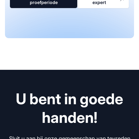
proefperiode
expert
U bent in goede
handen!
Sluit u aan bij onze gemeenschap van tevreden