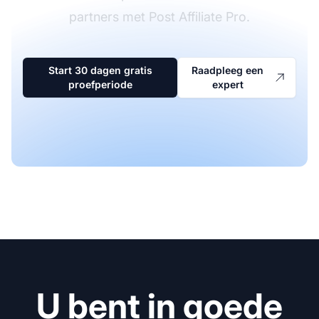
partners met Post Affiliate Pro.
Start 30 dagen gratis
Raadpleeg een
proefperiode
expert
U bent in goede