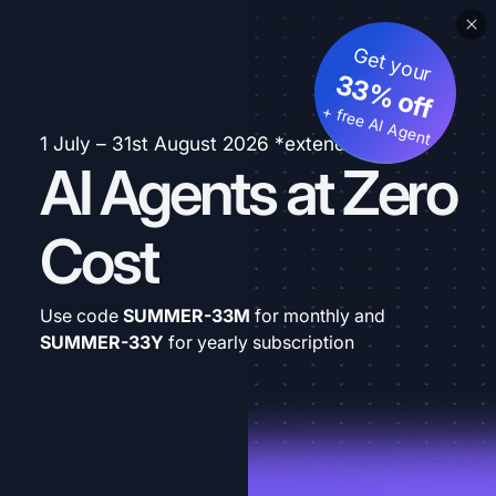
Get your
33% off
+ free AI Agent
1 July – 31st August 2026 *extended
AI Agents at Zero
Cost
Use code
SUMMER-33M
for monthly and
SUMMER-33Y
for yearly subscription