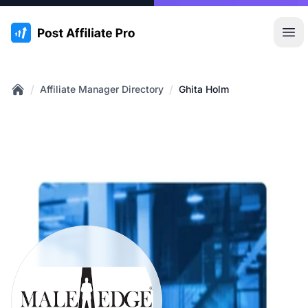
:site.title
Hoo
/
/
Affiliate Manager Directory
Ghita Holm
Home