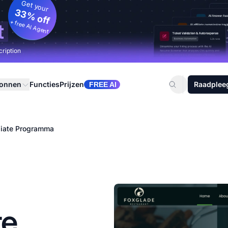
Get your
33% off
+ free AI Agent
t
cription
ronnen
Functies
Prijzen
Raadplee
FREE AI
iliate Programma
te