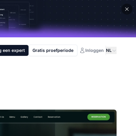
g een expert
Gratis proefperiode
Inloggen
NL