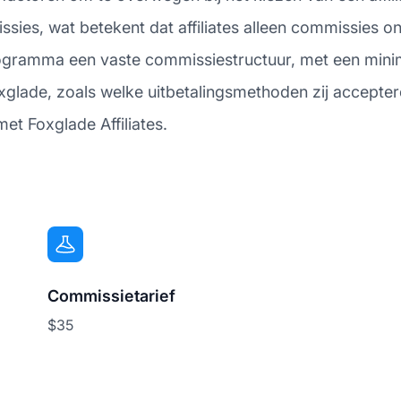
ssies, wat betekent dat affiliates alleen commissies o
rogramma een vaste commissiestructuur, met een minim
oxglade, zoals welke uitbetalingsmethoden zij accept
et Foxglade Affiliates.
Commissietarief
$35