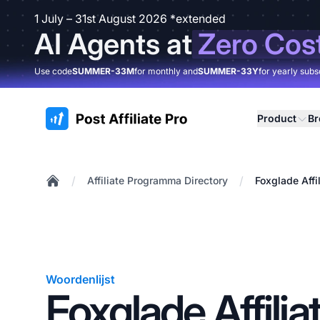
1 July – 31st August 2026 *extended
AI Agents at
Zero Cos
Use code
SUMMER-33M
for monthly and
SUMMER-33Y
for yearly subs
:site.title
Product
B
/
/
Affiliate Programma Directory
Foxglade Aff
Home
Woordenlijst
Foxglade Affilia