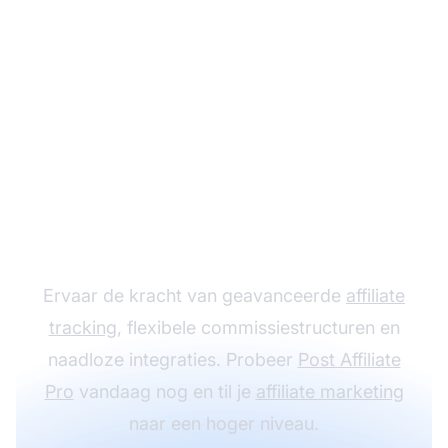
Laat je affiliate
programma groeien
met Post Affiliate Pro
Ervaar de kracht van geavanceerde
affiliate
tracking
, flexibele commissiestructuren en
naadloze integraties. Probeer
Post Affiliate
Pro
vandaag nog en til je
affiliate marketing
naar een hoger niveau.