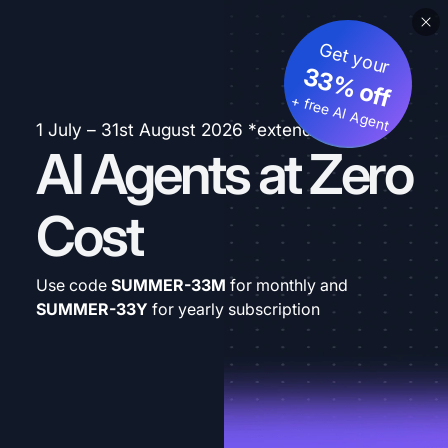
Get your
33% off
+ free AI Agent
1 July – 31st August 2026 *extended
AI Agents at Zero
Cost
Use code
SUMMER-33M
for monthly and
SUMMER-33Y
for yearly subscription