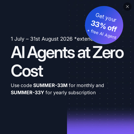
Get your
33% off
+ free AI Agent
1 July – 31st August 2026 *extended
AI Agents at Zero
Cost
Use code
SUMMER-33M
for monthly and
SUMMER-33Y
for yearly subscription