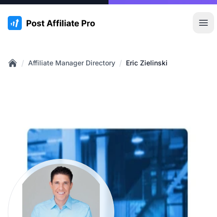
:site.title
Hoo
/
/
Affiliate Manager Directory
Eric Zielinski
Home