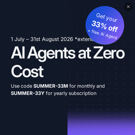
Get your
33% off
+ free AI Agent
1 July – 31st August 2026 *extended
AI Agents at Zero
Cost
Use code
SUMMER-33M
for monthly and
SUMMER-33Y
for yearly subscription