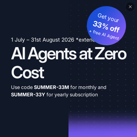
Get your
33% off
+ free AI Agent
1 July – 31st August 2026 *extended
AI Agents at Zero
Cost
Use code
SUMMER-33M
for monthly and
SUMMER-33Y
for yearly subscription