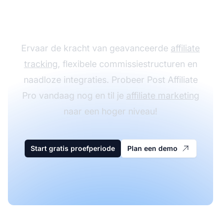
met Post Affiliate Pro
Ervaar de kracht van geavanceerde
affiliate
tracking
, flexibele commissiestructuren en
naadloze integraties. Probeer Post Affiliate
Pro vandaag nog en til je
affiliate marketing
naar een hoger niveau!
Start gratis proefperiode
Plan een demo