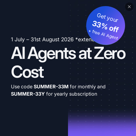
Get your
33% off
+ free AI Agent
1 July – 31st August 2026 *extended
AI Agents at Zero
Cost
Use code
SUMMER-33M
for monthly and
SUMMER-33Y
for yearly subscription