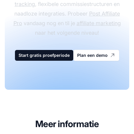
tracking
, flexibele commissiestructuren en
naadloze integraties. Probeer
Post Affiliate
Pro
vandaag nog en til je
affiliate marketing
naar het volgende niveau!
Start gratis proefperiode
Plan een demo
Meer informatie