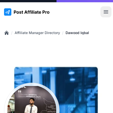
:site.title
Hoo
/
/
Affiliate Manager Directory
Dawood Iqbal
Home