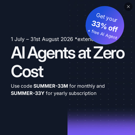
Get your
33% off
+ free AI Agent
1 July – 31st August 2026 *extended
AI Agents at Zero
Cost
Use code
SUMMER-33M
for monthly and
SUMMER-33Y
for yearly subscription