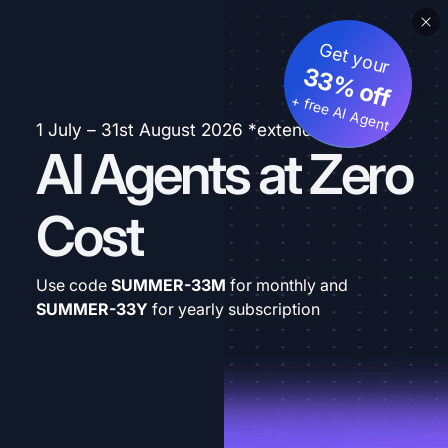
Get your
33% off
+ free AI Agent
1 July – 31st August 2026 *extended
AI Agents at Zero
Cost
Use code
SUMMER-33M
for monthly and
SUMMER-33Y
for yearly subscription