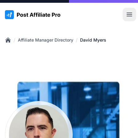
:site.title
Hoo
/
/
Affiliate Manager Directory
David Myers
Home