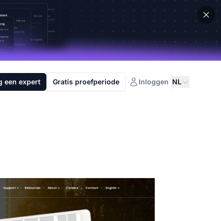
g een expert
Gratis proefperiode
Inloggen
NL