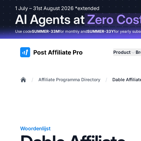
1 July – 31st August 2026 *extended
AI Agents at
Zero Cos
Use code
SUMMER-33M
for monthly and
SUMMER-33Y
for yearly subs
:site.title
Product
B
/
/
Affiliate Programma Directory
Dable Affilia
Home
Woordenlijst