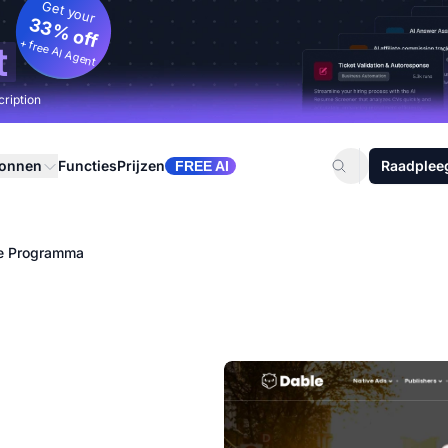
Get your
33% off
+ free AI Agent
t
cription
ronnen
Functies
Prijzen
Raadplee
FREE AI
te Programma