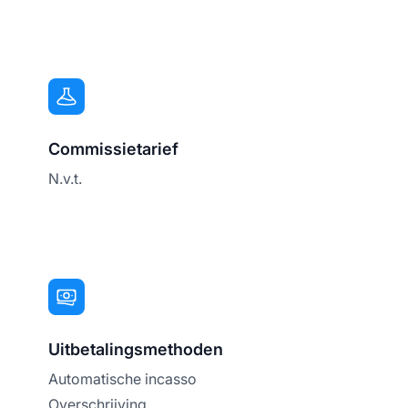
Commissietarief
N.v.t.
Uitbetalingsmethoden
Automatische incasso
Overschrijving