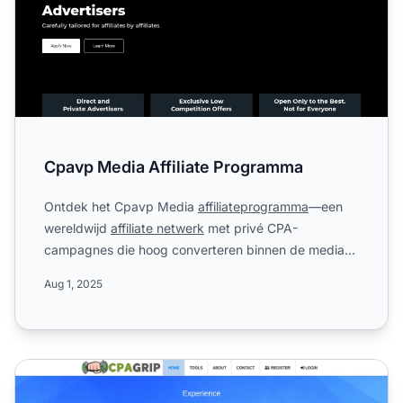
Cpavp Media Affiliate Programma
Ontdek het Cpavp Media
affiliateprogramma
—een
wereldwijd
affiliate netwerk
met privé CPA-
campagnes die hoog converteren binnen de media-
en marketingsector. Pro...
Aug 1, 2025
CPAGrip Affiliate Programma