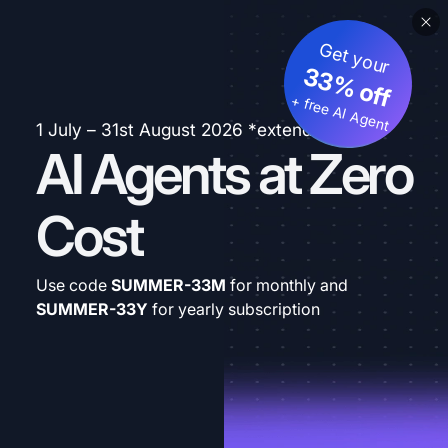
Get your
33% off
+ free AI Agent
1 July – 31st August 2026 *extended
AI Agents at Zero
Cost
Use code
SUMMER-33M
for monthly and
SUMMER-33Y
for yearly subscription