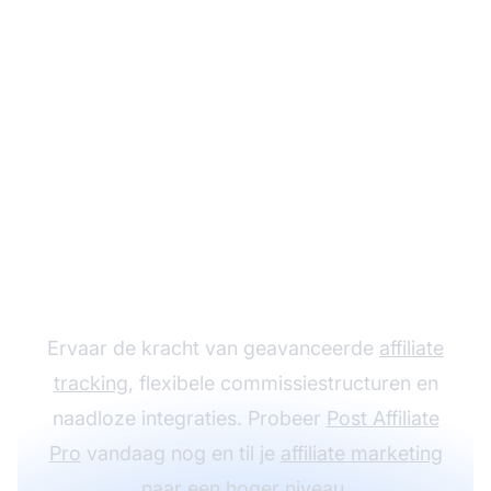
Laat je affiliate
programma groeien
met Post Affiliate Pro
Ervaar de kracht van geavanceerde
affiliate
tracking
, flexibele commissiestructuren en
naadloze integraties. Probeer
Post Affiliate
Pro
vandaag nog en til je
affiliate marketing
naar een hoger niveau.