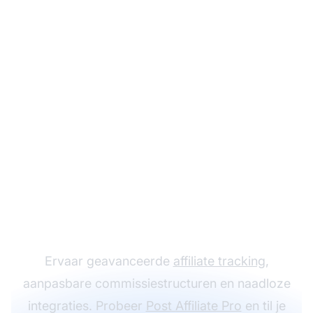
Laat je
affiliateprogramma
groeien met Post
Affiliate Pro
Ervaar geavanceerde
affiliate tracking
,
aanpasbare commissiestructuren en naadloze
integraties. Probeer
Post Affiliate Pro
en til je