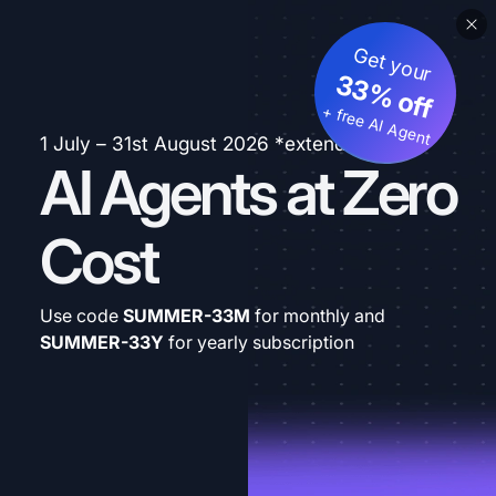
Get your
33% off
+ free AI Agent
1 July – 31st August 2026 *extended
AI Agents at Zero
Cost
Use code
SUMMER-33M
for monthly and
SUMMER-33Y
for yearly subscription