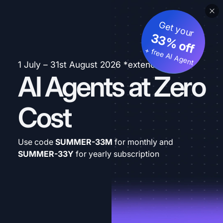
Get your
33% off
+ free AI Agent
1 July – 31st August 2026 *extended
AI Agents at Zero
Cost
Use code
SUMMER-33M
for monthly and
SUMMER-33Y
for yearly subscription