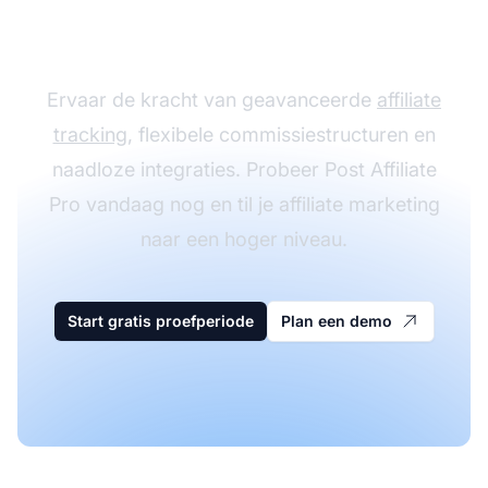
met Post Affiliate Pro
Ervaar de kracht van geavanceerde
affiliate
tracking
, flexibele commissiestructuren en
naadloze integraties. Probeer Post Affiliate
Pro vandaag nog en til je affiliate marketing
naar een hoger niveau.
Start gratis proefperiode
Plan een demo