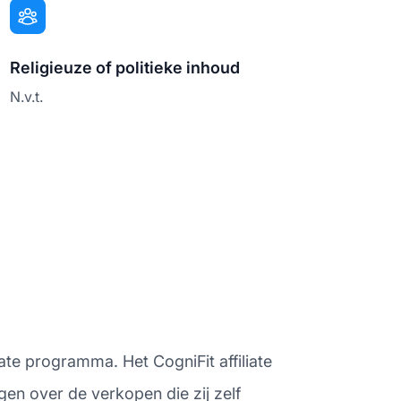
Religieuze of politieke inhoud
N.v.t.
ate programma. Het CogniFit affiliate
en over de verkopen die zij zelf