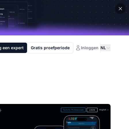
g een expert
Gratis proefperiode
Inloggen
NL