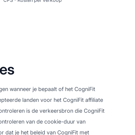
CPS - Kosten per verkoop
nes
gen wanneer je bepaalt of het CogniFit
pteerde landen voor het CogniFit affiliate
ntroleren is de verkeersbron die CogniFit
 controleren van de cookie-duur van
or dat je het beleid van CogniFit met