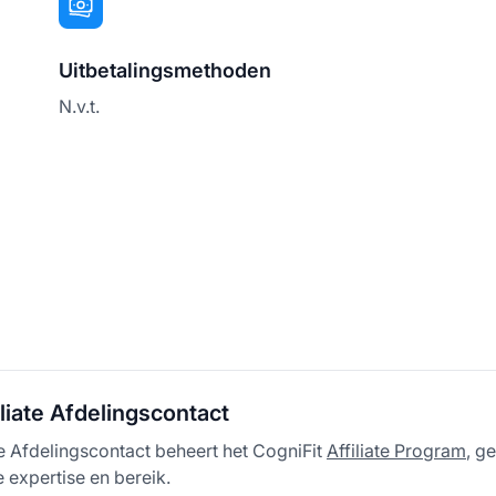
Uitbetalingsmethoden
N.v.t.
iliate Afdelingscontact
te Afdelingscontact beheert het CogniFit
Affiliate Program
, g
 expertise en bereik.