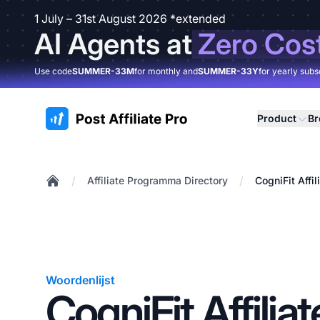
1 July – 31st August 2026 *extended
AI Agents at
Zero Cos
Use code
SUMMER-33M
for monthly and
SUMMER-33Y
for yearly subs
:site.title
Product
B
/
/
Affiliate Programma Directory
CogniFit Affi
Home
Woordenlijst
CogniFit Affiliat