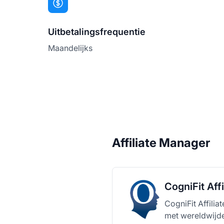
Uitbetalingsfrequentie
Maandelijks
Affiliate Manager
CogniFit Aff
CogniFit Affilia
met wereldwijde