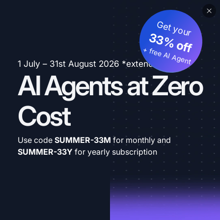
Get your
33% off
+ free AI Agent
1 July – 31st August 2026 *extended
AI Agents at Zero
Cost
Use code
SUMMER-33M
for monthly and
SUMMER-33Y
for yearly subscription