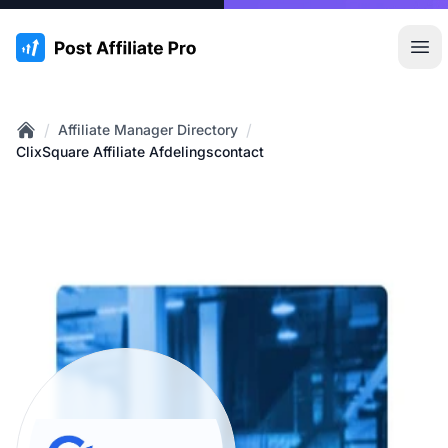
:site.title
Hoo
/
/
Affiliate Manager Directory
Home
ClixSquare Affiliate Afdelingscontact