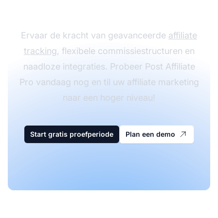
Affiliate Pro
Ervaar de kracht van geavanceerde
affiliate
tracking
, flexibele commissiestructuren en
naadloze integraties. Probeer Post Affiliate
Pro vandaag nog en til uw affiliate marketing
naar een hoger niveau!
Start gratis proefperiode
Plan een demo