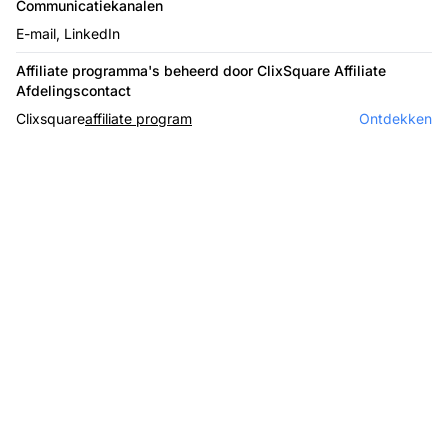
Communicatiekanalen
E-mail, LinkedIn
Affiliate programma's beheerd door ClixSquare Affiliate
Afdelingscontact
Clixsquare
affiliate program
Ontdekken
Laat uw
affiliateprogramma
groeien met Post