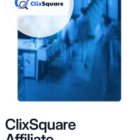
ClixSquare
Affiliate