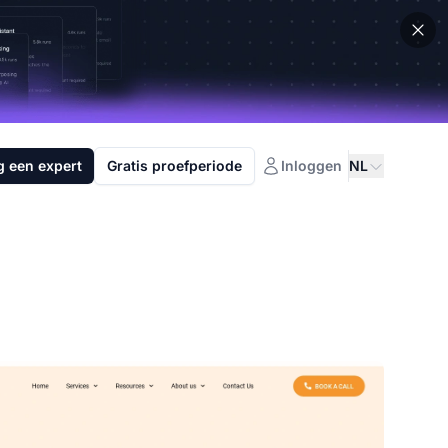
g een expert
Gratis proefperiode
Inloggen
NL