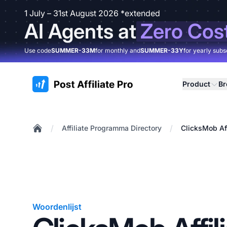
1 July – 31st August 2026 *extended
AI Agents at
Zero Cos
Use code
SUMMER-33M
for monthly and
SUMMER-33Y
for yearly subs
:site.title
Product
B
/
/
Affiliate Programma Directory
ClicksMob Af
Home
Woordenlijst