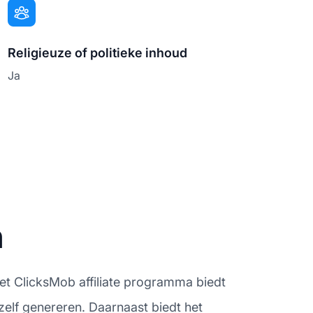
Religieuze of politieke inhoud
Ja
n
 Het ClicksMob affiliate programma biedt
zelf genereren. Daarnaast biedt het