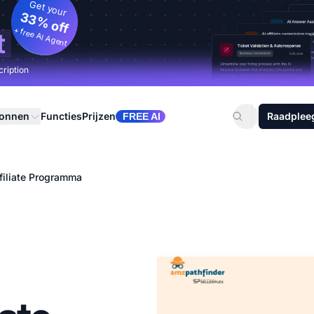
Get your
33% off
+ free AI Agent
t
cription
ronnen
Functies
Prijzen
Raadplee
FREE AI
filiate Programma