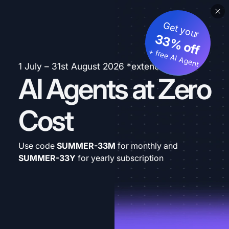
Get your
33% off
+ free AI Agent
1 July – 31st August 2026 *extended
AI Agents at Zero
Cost
Use code
SUMMER-33M
for monthly and
SUMMER-33Y
for yearly subscription