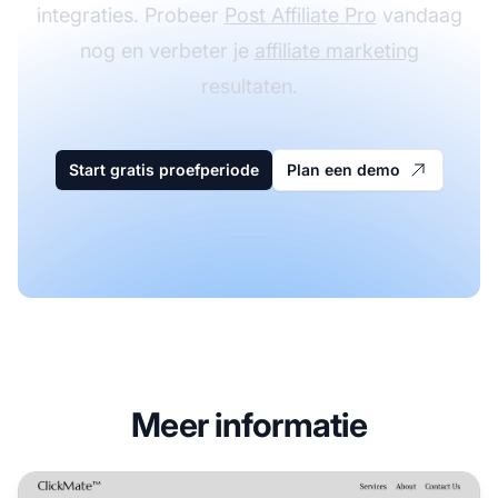
integraties. Probeer
Post Affiliate Pro
vandaag
nog en verbeter je
affiliate marketing
resultaten.
Start gratis proefperiode
Plan een demo
Meer informatie
ClickMate Affiliate Programma