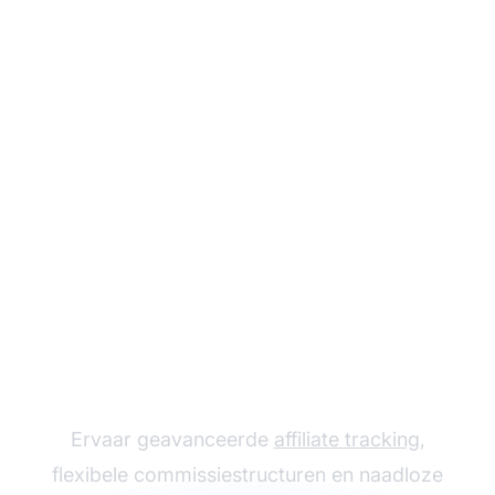
Laat je affiliate
programma groeien
met Post Affiliate Pro
Ervaar geavanceerde
affiliate tracking
,
flexibele commissiestructuren en naadloze