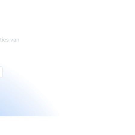
tware
ties van