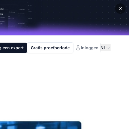
g een expert
Gratis proefperiode
Inloggen
NL