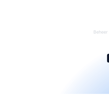
De l
Beheer 