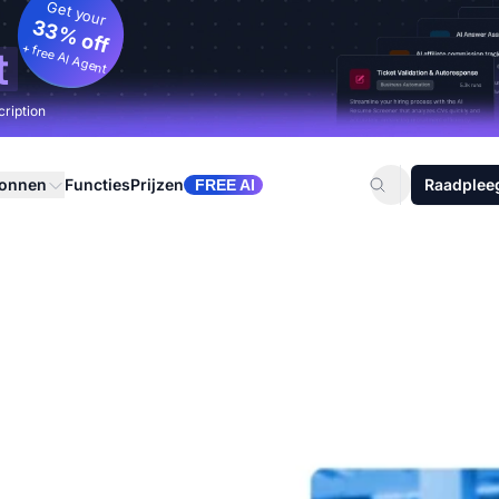
Get your
33% off
+ free AI Agent
t
cription
ronnen
Functies
Prijzen
Raadplee
FREE AI