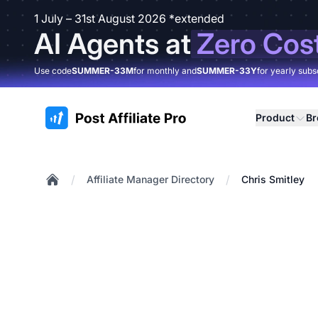
1 July – 31st August 2026 *extended
AI Agents at
Zero Cos
Use code
SUMMER-33M
for monthly and
SUMMER-33Y
for yearly subs
:site.title
Product
B
/
/
Affiliate Manager Directory
Chris Smitley
Home