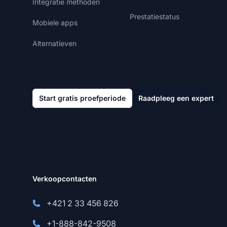
Integratie methoden
Prestatiestatus
Mobiele apps
Alternatieven
Start gratis proefperiode
Raadpleeg een expert
Verkoopcontacten
+421 2 33 456 826
+1-888-842-9508