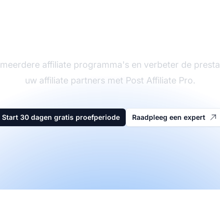
eider in affiliate sof
meerdere affiliate programma's en verbeter de presta
uw affiliate partners met Post Affiliate Pro.
Start 30 dagen gratis proefperiode
Raadpleeg een expert