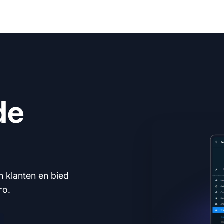
de
n klanten en bied
ro.