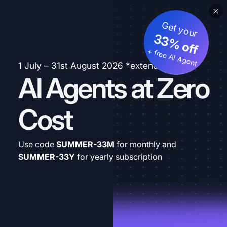
Get your
33% off
+ free AI Agent
1 July – 31st August 2026 *extended
AI Agents at Zero
Cost
Use code
SUMMER-33M
for monthly and
SUMMER-33Y
for yearly subscription