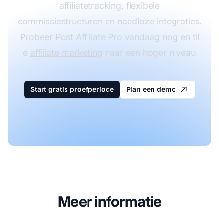
affiliatetracking, flexibele
commissiestructuren en naadloze integraties.
Probeer Post Affiliate Pro vandaag nog en til
je
affiliate marketing
naar een hoger niveau.
Start gratis proefperiode
Plan een demo
Meer informatie