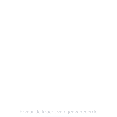
Laat je
affiliateprogramma
groeien met Post
Affiliate Pro
Ervaar de kracht van geavanceerde