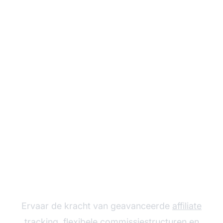
Laat je affiliate
programma groeien
met Post Affiliate Pro
Ervaar de kracht van geavanceerde
affiliate
tracking
, flexibele commissiestructuren en