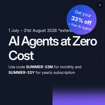
Get your
33% off
+ free AI Agent
1 July – 31st August 2026 *extended
AI Agents at Zero
Cost
Use code
SUMMER-33M
for monthly and
SUMMER-33Y
for yearly subscription