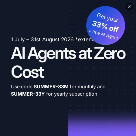
Get your
33% off
+ free AI Agent
1 July – 31st August 2026 *extended
AI Agents at Zero
Cost
Use code
SUMMER-33M
for monthly and
SUMMER-33Y
for yearly subscription