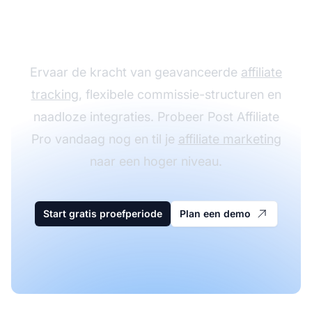
programma groeien
met Post Affiliate Pro
Ervaar de kracht van geavanceerde
affiliate
tracking
, flexibele commissie-structuren en
naadloze integraties. Probeer Post Affiliate
Pro vandaag nog en til je
affiliate marketing
naar een hoger niveau.
Start gratis proefperiode
Plan een demo