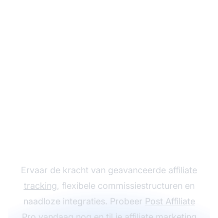
Laat je Affiliate
Programma groeien
met Post Affiliate Pro
Ervaar de kracht van geavanceerde
affiliate
tracking
, flexibele commissiestructuren en
naadloze integraties. Probeer
Post Affiliate
Pro
vandaag nog en til je
affiliate marketing