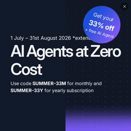
Get your
33% off
+ free AI Agent
1 July – 31st August 2026 *extended
AI Agents at Zero
Cost
Use code
SUMMER-33M
for monthly and
SUMMER-33Y
for yearly subscription