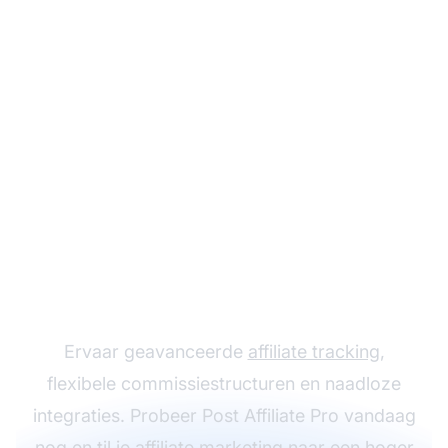
Laat je affiliate
programma groeien
met Post Affiliate Pro
Ervaar geavanceerde
affiliate tracking
,
flexibele commissiestructuren en naadloze
integraties. Probeer Post Affiliate Pro vandaag
nog en til je
affiliate marketing
naar een hoger