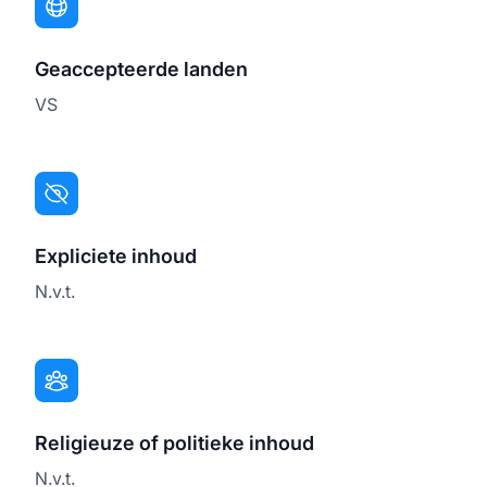
Geaccepteerde landen
VS
Expliciete inhoud
N.v.t.
Religieuze of politieke inhoud
N.v.t.