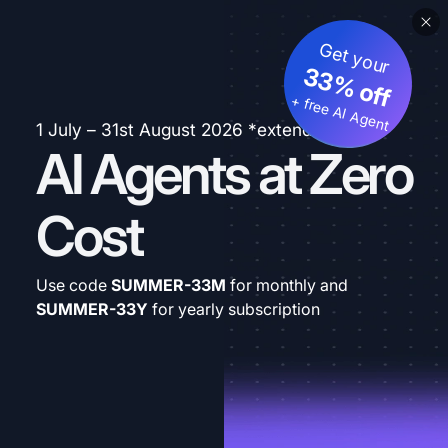
Get your
33% off
+ free AI Agent
1 July – 31st August 2026 *extended
AI Agents at Zero
Cost
Use code
SUMMER-33M
for monthly and
SUMMER-33Y
for yearly subscription