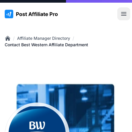
:site.title
Hoo
/
/
Affiliate Manager Directory
Home
Contact Best Western Affiliate Department