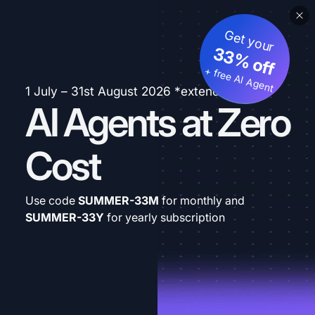
Get your
33% off
+ free AI Agent
1 July – 31st August 2026 *extended
AI Agents at Zero
Cost
Use code
SUMMER-33M
for monthly and
SUMMER-33Y
for yearly subscription