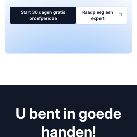
Start 30 dagen gratis
Raadpleeg een
proefperiode
expert
U bent in goede
handen!