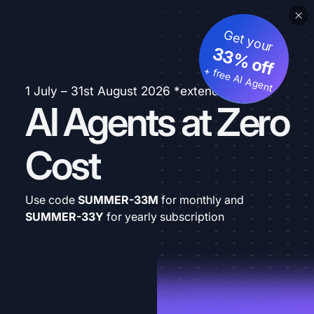
Get your
33% off
+ free AI Agent
1 July – 31st August 2026 *extended
AI Agents at Zero
Cost
Use code
SUMMER-33M
for monthly and
SUMMER-33Y
for yearly subscription