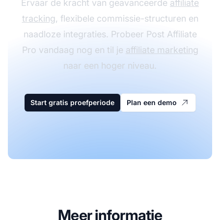
Ervaar de kracht van geavanceerde
affiliate
tracking
, flexibele commissie-structuren en
naadloze integraties. Probeer Post Affiliate
Pro vandaag nog en til je
affiliate marketing
naar een hoger niveau.
Start gratis proefperiode
Plan een demo
Meer informatie