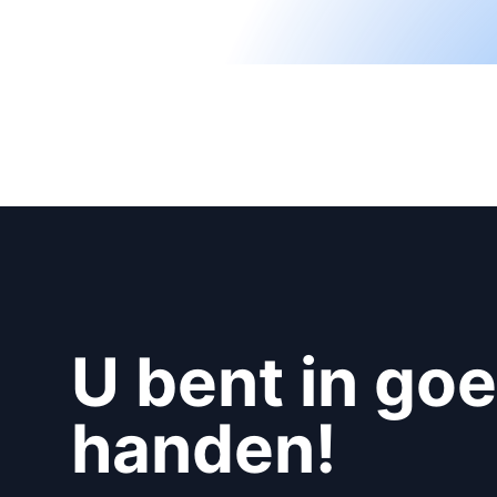
U bent in go
handen!