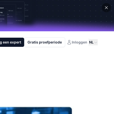
g een expert
Gratis proefperiode
Inloggen
NL