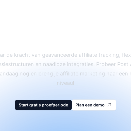
t je affiliateprogr
eien met Post Affil
Pro
ar de kracht van geavanceerde
affiliate tracking
, fle
iestructuren en naadloze integraties. Probeer Post A
andaag nog en breng je affiliate marketing naar een
niveau!
Start gratis proefperiode
Plan een demo