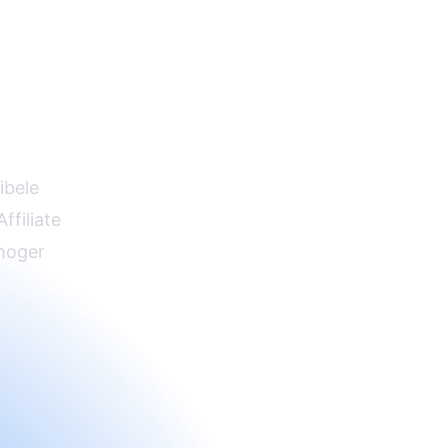
amma
iate
xibele
ffiliate
 hoger