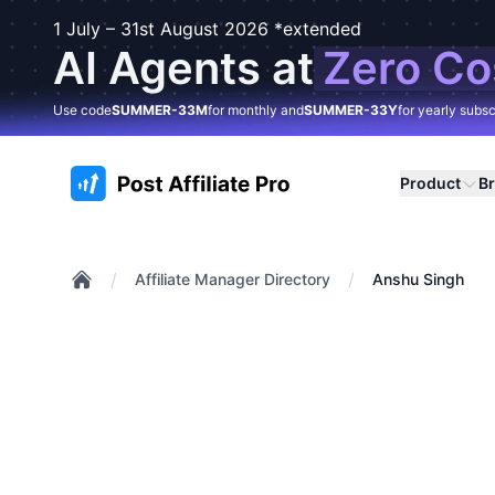
1 July – 31st August 2026 *extended
AI Agents at
Zero Co
Use code
SUMMER-33M
for monthly and
SUMMER-33Y
for yearly subsc
:site.title
Product
B
/
/
Affiliate Manager Directory
Anshu Singh
Home