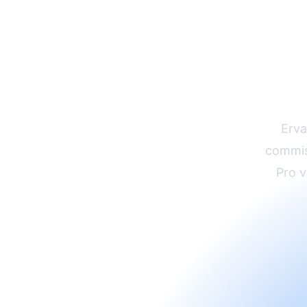
Laa
gro
Erva
commiss
Pro v