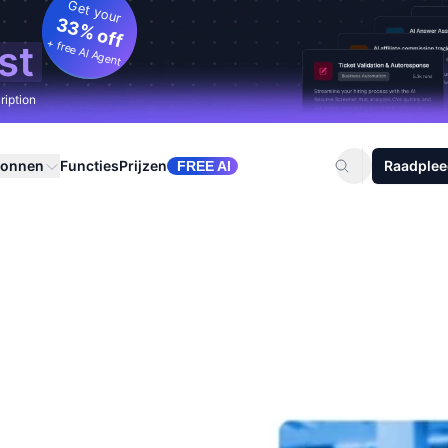
Get your
33% off
+ free AI Agent
st
ription
ronnen
Functies
Prijzen
Raadplee
FREE AI