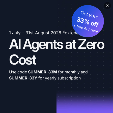
Get your
33% off
+ free AI Agent
1 July – 31st August 2026 *extended
AI Agents at Zero
Cost
Use code
SUMMER-33M
for monthly and
SUMMER-33Y
for yearly subscription