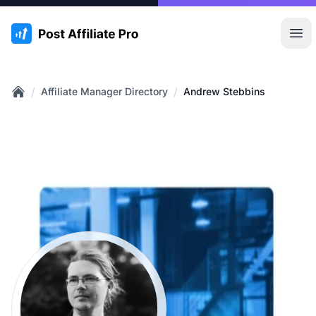
:site.title
Hoo
/
/
Affiliate Manager Directory
Andrew Stebbins
Home