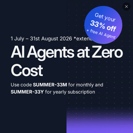
Get your
33% off
+ free AI Agent
1 July – 31st August 2026 *extended
AI Agents at Zero
Cost
Use code
SUMMER-33M
for monthly and
SUMMER-33Y
for yearly subscription