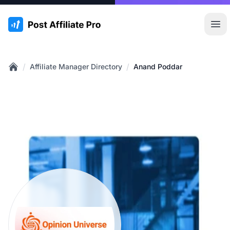
:site.title
Hoo
/
/
Affiliate Manager Directory
Anand Poddar
Home