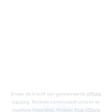
Laat je affiliate
programma groeien
met Post Affiliate Pro
Ervaar de kracht van geavanceerde
affiliate
tracking
, flexibele commissiestructuren en
naadloze integraties. Probeer
Post Affiliate