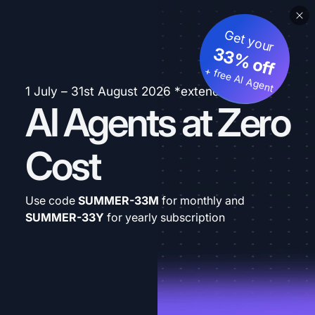
Get your
33% off
+ free AI Agent
1 July – 31st August 2026 *extended
AI Agents at Zero
Cost
Use code
SUMMER-33M
for monthly and
SUMMER-33Y
for yearly subscription