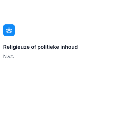
Religieuze of politieke inhoud
N.v.t.
n