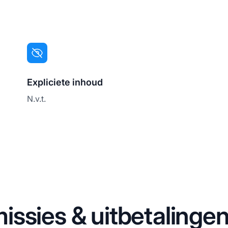
Expliciete inhoud
N.v.t.
ssies & uitbetalinge