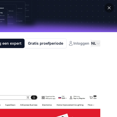
g een expert
Gratis proefperiode
Inloggen
NL