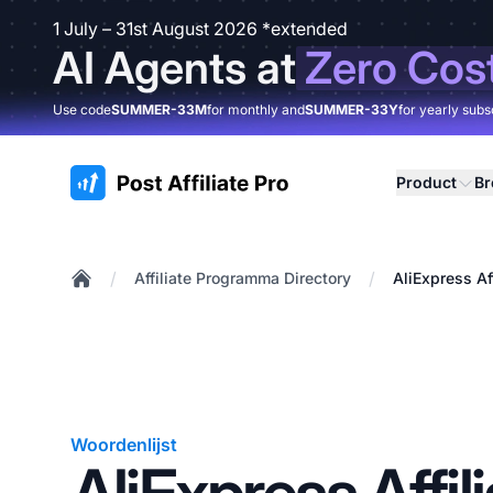
1 July – 31st August 2026 *extended
AI Agents at
Zero Cos
Use code
SUMMER-33M
for monthly and
SUMMER-33Y
for yearly subs
:site.title
Product
B
/
/
Affiliate Programma Directory
AliExpress Af
Home
Woordenlijst