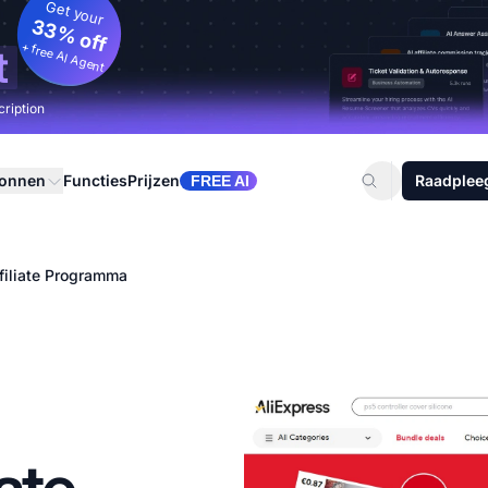
Get your
33% off
+ free AI Agent
t
cription
ronnen
Functies
Prijzen
Raadplee
FREE AI
filiate Programma