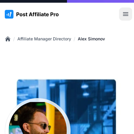
:site.title
Hoo
/
/
Affiliate Manager Directory
Alex Simonov
Home