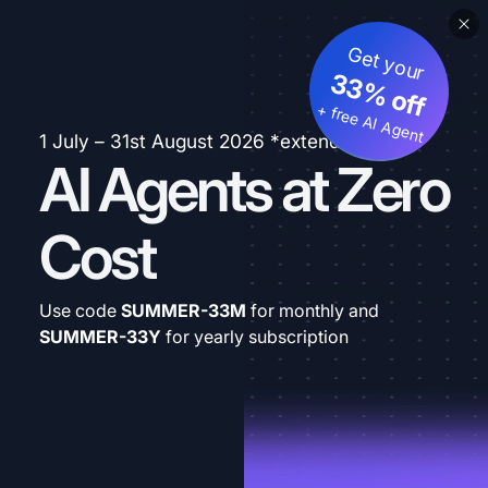
Get your
33% off
+ free AI Agent
1 July – 31st August 2026 *extended
AI Agents at Zero
Cost
Use code
SUMMER-33M
for monthly and
SUMMER-33Y
for yearly subscription