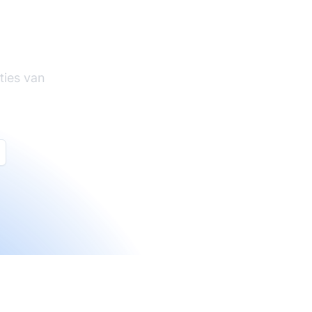
tware
ties van