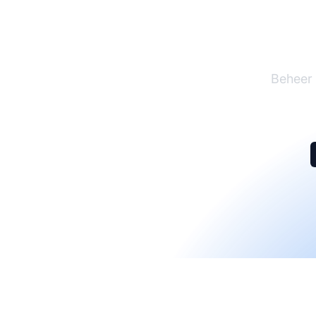
De l
Beheer 