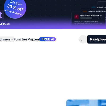
Get your
33% off
+ free AI Agent
t
cription
ronnen
Functies
Prijzen
Raadplee
FREE AI