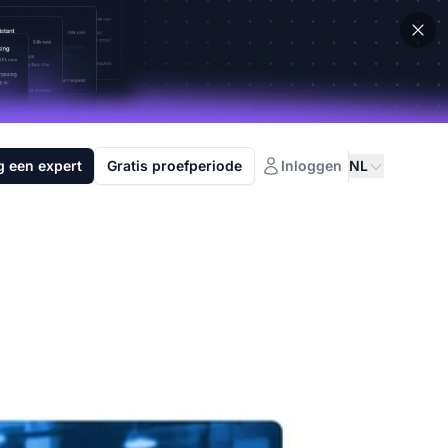
g een expert
Gratis proefperiode
Inloggen
NL