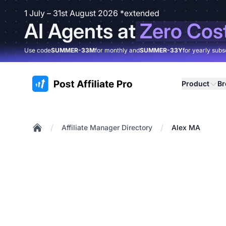
1 July – 31st August 2026 *extended
AI Agents at
Zero Cos
Use code
SUMMER-33M
for monthly and
SUMMER-33Y
for yearly subs
:site.title
Product
B
/
/
Affiliate Manager Directory
Alex MA
Home