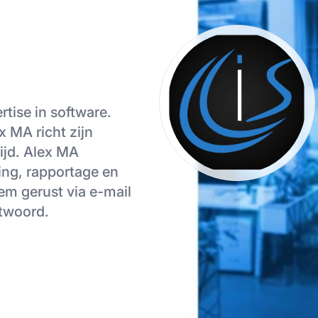
rtise in software.
 MA richt zijn
wijd. Alex MA
king, rapportage en
eem gerust via e-mail
ntwoord.