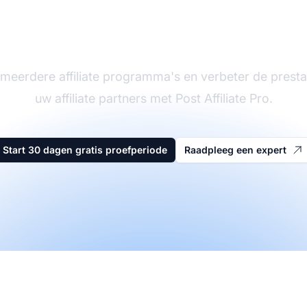
eider in affiliate sof
meerdere affiliate programma's en verbeter de presta
uw affiliate partners met Post Affiliate Pro.
Start 30 dagen gratis proefperiode
Raadpleeg een expert