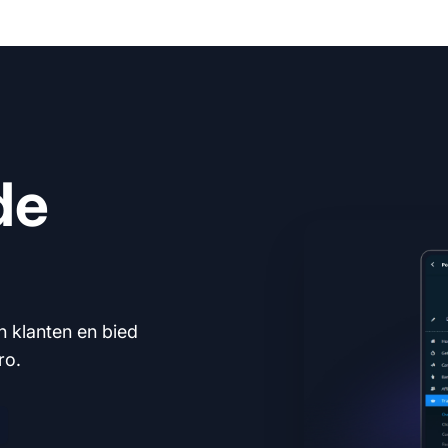
de
n klanten en bied
ro.