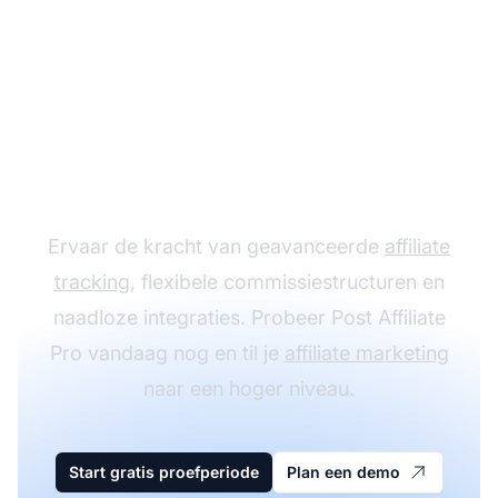
Laat je affiliate
programma groeien
met Post Affiliate Pro
Ervaar de kracht van geavanceerde
affiliate
tracking
, flexibele commissiestructuren en
naadloze integraties. Probeer Post Affiliate
Pro vandaag nog en til je
affiliate marketing
naar een hoger niveau.
Start gratis proefperiode
Plan een demo