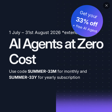
Get your
33% off
+ free AI Agent
1 July – 31st August 2026 *extended
AI Agents at Zero
Cost
Use code
SUMMER-33M
for monthly and
SUMMER-33Y
for yearly subscription