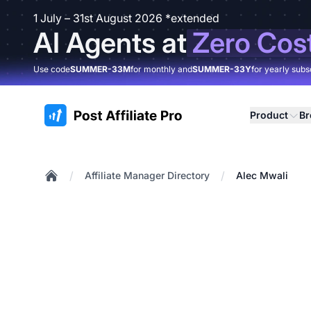
1 July – 31st August 2026 *extended
AI Agents at
Zero Cos
Use code
SUMMER-33M
for monthly and
SUMMER-33Y
for yearly subs
:site.title
Product
B
/
/
Affiliate Manager Directory
Alec Mwali
Home