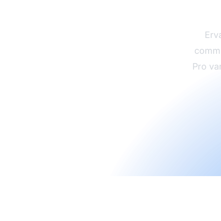
groe
Erv
commis
Pro va