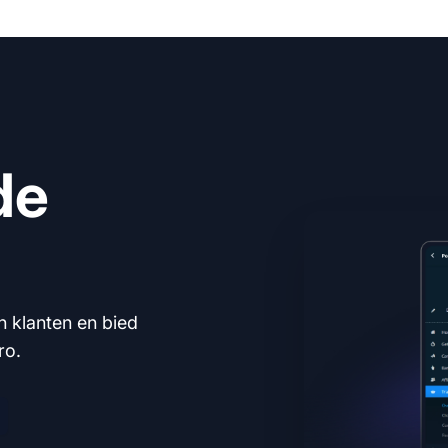
de
n klanten en bied
ro.