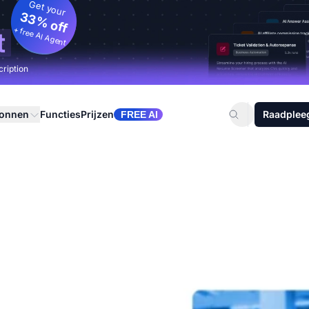
Get your
33% off
+ free AI Agent
t
cription
ronnen
Functies
Prijzen
Raadplee
FREE AI