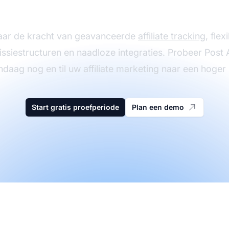
ien met Post Affiliat
aar de kracht van geavanceerde
affiliate tracking
, flex
siestructuren en naadloze integraties. Probeer Post Af
ndaag nog en til uw affiliate marketing naar een hoger 
Start gratis proefperiode
Plan een demo