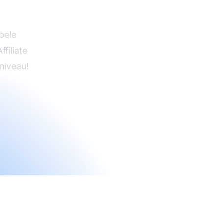
e Pro
ibele
filiate
niveau!