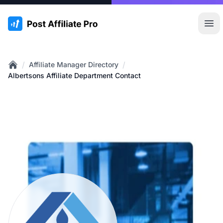
:site.title
Hoo
/
/
Affiliate Manager Directory
Home
Albertsons Affiliate Department Contact