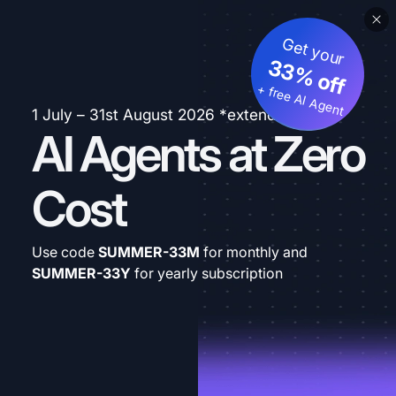
Get your
33% off
+ free AI Agent
1 July – 31st August 2026 *extended
AI Agents at Zero
Cost
Use code
SUMMER-33M
for monthly and
SUMMER-33Y
for yearly subscription