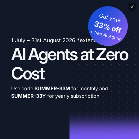
Get your
33% off
+ free AI Agent
1 July – 31st August 2026 *extended
AI Agents at Zero
Cost
Use code
SUMMER-33M
for monthly and
SUMMER-33Y
for yearly subscription