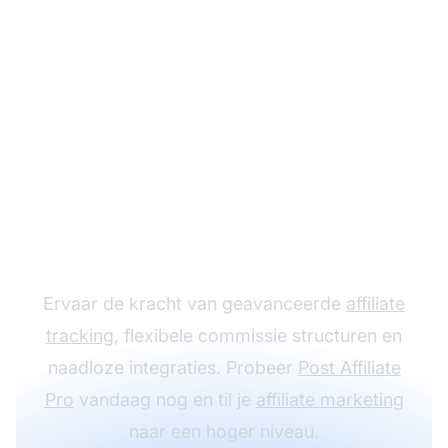
Laat je affiliate
programma groeien
met Post Affiliate Pro
Ervaar de kracht van geavanceerde
affiliate
tracking
, flexibele commissie structuren en
naadloze integraties. Probeer
Post Affiliate
Pro
vandaag nog en til je
affiliate marketing
naar een hoger niveau.